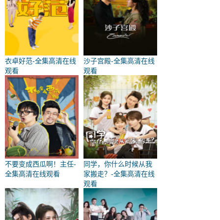
>第85集
>第86集
>第87集
>第88集
>第89集
>第90集
>第91集
>第92集
衣卓好范-全集高清在线
沙子宫殿-全集高清在线
>第93集
>第94集
>第95集
>第96集
观看
观看
>第97集
>第98集
>第99集
>第100集
>第101集
>第102集
>第103集
>第104集
>第105集
>第106集
>第107集
>第108集
>第109集
>第110集
>第111集
>第112集
不要变成西瓜啊！主任-
同学，你什么时候从我
全集高清在线观看
家搬走？-全集高清在线
观看
>第113集
>第114集
>第115集
>第116集
>第117集
>第118集
>第119集
>第120集