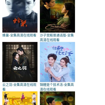
>第45集
>第46集
>第47集
>第48集
>第49集
>第50集
>第51集
>第52集
>第53集
>第54集
>第55集
>第56集
蜂巢-全集高清在线观看
沙子宫殿普通话版-全集
>第57集
>第58集
>第59集
>第60集
高清在线观看
>第61集
>第62集
>第63集
>第64集
>第65集
>第66集
>第67集
>第68集
>第69集
>第70集
>第71集
>第72集
>第73集
>第74集
>第75集
>第76集
云之羽-全集高清在线观
锦鲤是个技术活-全集高
看
清在线观看
>第77集
>第78集
>第79集
>第80集
>第81集
>第82集
>第83集
>第84集