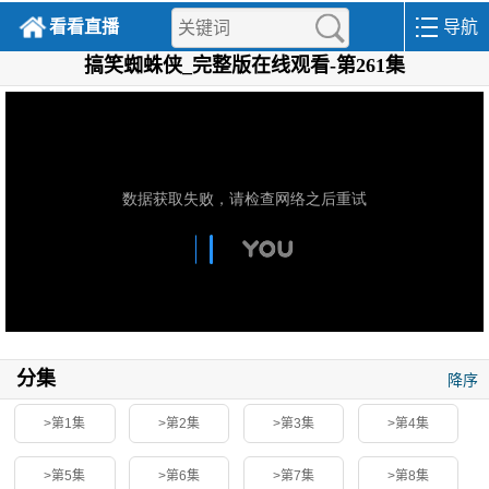
看看直播
导航
搞笑蜘蛛侠_完整版在线观看-第261集
分集
降序
>第1集
>第2集
>第3集
>第4集
>第5集
>第6集
>第7集
>第8集