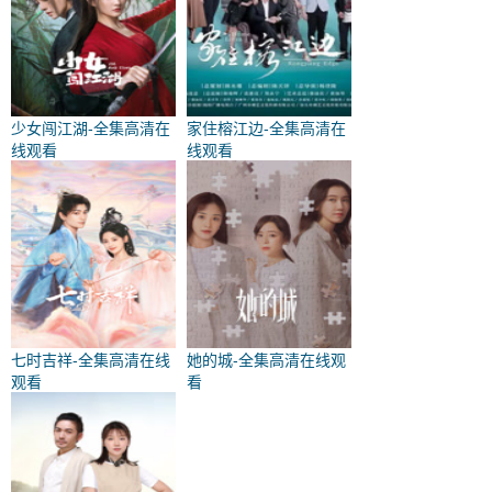
>第121集
>第122集
>第123集
>第124集
>第125集
>第126集
>第127集
>第128集
少女闯江湖-全集高清在
家住榕江边-全集高清在
>第129集
>第130集
>第131集
>第132集
线观看
线观看
>第133集
>第134集
>第135集
>第136集
>第137集
>第138集
>第139集
>第140集
>第141集
>第142集
>第143集
>第144集
>第145集
>第146集
>第147集
>第148集
七时吉祥-全集高清在线
她的城-全集高清在线观
观看
看
>第149集
>第150集
>第151集
>第152集
>第153集
>第154集
>第155集
>第156集