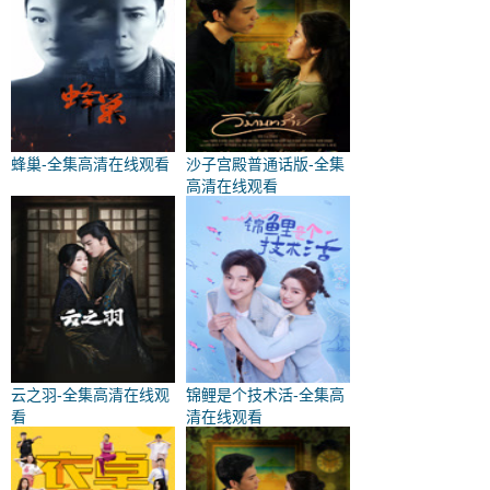
>第45集
>第46集
>第47集
>第48集
>第49集
>第50集
>第51集
>第52集
>第53集
>第54集
>第55集
>第56集
蜂巢-全集高清在线观看
沙子宫殿普通话版-全集
>第57集
>第58集
>第59集
>第60集
高清在线观看
>第61集
>第62集
>第63集
>第64集
>第65集
>第66集
>第67集
>第68集
>第69集
>第70集
>第71集
>第72集
>第73集
>第74集
>第75集
>第76集
云之羽-全集高清在线观
锦鲤是个技术活-全集高
看
清在线观看
>第77集
>第78集
>第79集
>第80集
>第81集
>第82集
>第83集
>第84集