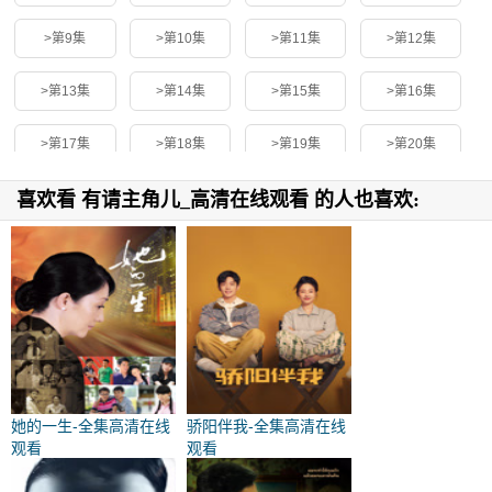
>第9集
>第10集
>第11集
>第12集
>第13集
>第14集
>第15集
>第16集
>第17集
>第18集
>第19集
>第20集
>第21集
>第22集
>第23集
>第24集
喜欢看 有请主角儿_高清在线观看 的人也喜欢:
>第25集
>第26集
>第27集
>第28集
>第29集
>第30集
>第31集
>第32集
>第33集
>第34集
>第35集
>第36集
>第37集
>第38集
>第39集
>第40集
她的一生-全集高清在线
骄阳伴我-全集高清在线
观看
观看
>第41集
>第42集
>第43集
>第44集