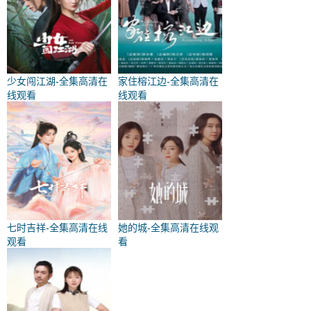
>第121集
>第122集
>第123集
>第124集
>第125集
>第126集
>第127集
>第128集
少女闯江湖-全集高清在
家住榕江边-全集高清在
>第129集
>第130集
>第131集
>第132集
线观看
线观看
>第133集
>第134集
>第135集
>第136集
>第137集
>第138集
>第139集
>第140集
>第141集
>第142集
>第143集
>第144集
>第145集
>第146集
>第147集
>第148集
七时吉祥-全集高清在线
她的城-全集高清在线观
观看
看
>第149集
>第150集
>第151集
>第152集
>第153集
>第154集
>第155集
>第156集