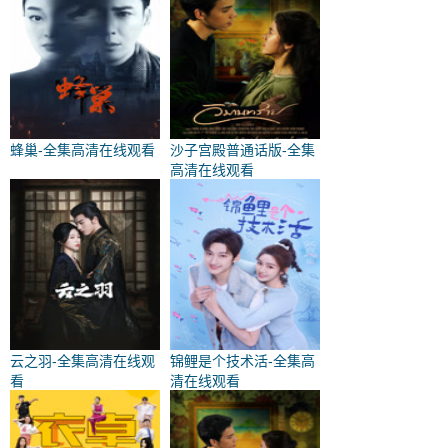
>第45集
>第46集
>第47集
>第48集
>第49集
>第50集
>第51集
>第52集
>第53集
>第54集
>第55集
>第56集
蜂巢-全集高清在线观看
沙子宫殿普通话版-全集
>第57集
>第58集
>第59集
>第60集
高清在线观看
>第61集
>第62集
>第63集
>第64集
>第65集
>第66集
>第67集
>第68集
>第69集
>第70集
>第71集
>第72集
>第73集
>第74集
>第75集
>第76集
云之羽-全集高清在线观
锦鲤是个技术活-全集高
看
清在线观看
>第77集
>第78集
>第79集
>第80集
>第81集
>第82集
>第83集
>第84集