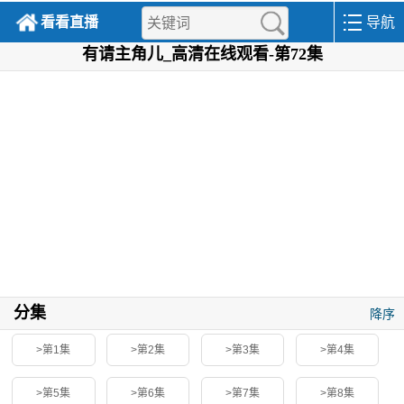
看看直播
导航
有请主角儿_高清在线观看-第72集
分集
降序
>第1集
>第2集
>第3集
>第4集
>第5集
>第6集
>第7集
>第8集