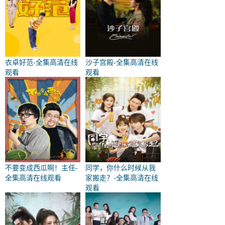
>第85集
>第86集
>第87集
>第88集
>第89集
>第90集
>第91集
>第92集
衣卓好范-全集高清在线
沙子宫殿-全集高清在线
>第93集
>第94集
>第95集
>第96集
观看
观看
>第97集
>第98集
>第99集
>第100集
>第101集
>第102集
>第103集
>第104集
>第105集
>第106集
>第107集
>第108集
>第109集
>第110集
>第111集
>第112集
不要变成西瓜啊！主任-
同学，你什么时候从我
全集高清在线观看
家搬走？-全集高清在线
观看
>第113集
>第114集
>第115集
>第116集
>第117集
>第118集
>第119集
>第120集