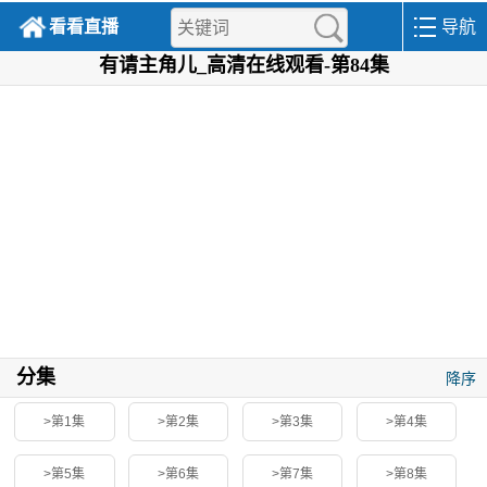
看看直播
导航
有请主角儿_高清在线观看-第84集
分集
降序
>第1集
>第2集
>第3集
>第4集
>第5集
>第6集
>第7集
>第8集