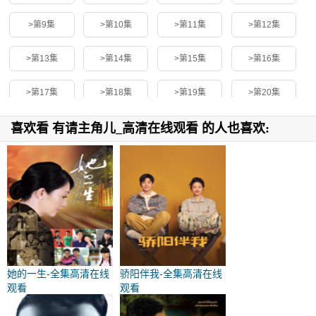
>第9集
>第10集
>第11集
>第12集
>第13集
>第14集
>第15集
>第16集
>第17集
>第18集
>第19集
>第20集
>第21集
>第22集
>第23集
>第24集
喜欢看 有请主角儿_高清在线观看 的人也喜欢:
>第25集
>第26集
>第27集
>第28集
>第29集
>第30集
>第31集
>第32集
>第33集
>第34集
>第35集
>第36集
>第37集
>第38集
>第39集
>第40集
她的一生-全集高清在线
骄阳伴我-全集高清在线
观看
观看
>第41集
>第42集
>第43集
>第44集