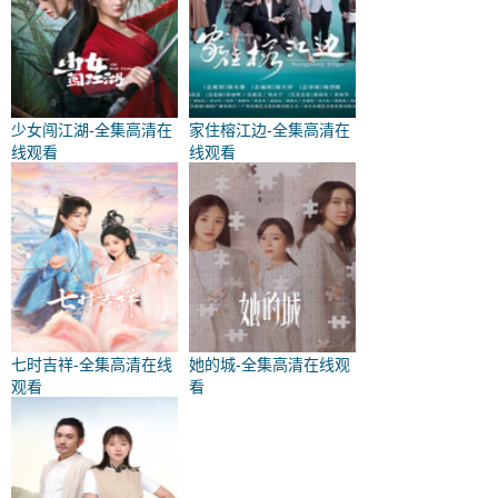
>第121集
>第122集
>第123集
>第124集
>第125集
>第126集
>第127集
>第128集
少女闯江湖-全集高清在
家住榕江边-全集高清在
>第129集
>第130集
>第131集
>第132集
线观看
线观看
>第133集
>第134集
>第135集
>第136集
>第137集
>第138集
>第139集
>第140集
>第141集
>第142集
>第143集
>第144集
>第145集
>第146集
>第147集
>第148集
七时吉祥-全集高清在线
她的城-全集高清在线观
观看
看
>第149集
>第150集
>第151集
>第152集
>第153集
>第154集
>第155集
>第156集