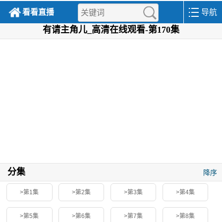
看看直播
导航
有请主角儿_高清在线观看-第170集
分集
降序
>第1集
>第2集
>第3集
>第4集
>第5集
>第6集
>第7集
>第8集