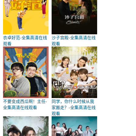
>第85集
>第86集
>第87集
>第88集
>第89集
>第90集
>第91集
>第92集
衣卓好范-全集高清在线
沙子宫殿-全集高清在线
>第93集
>第94集
>第95集
>第96集
观看
观看
>第97集
>第98集
>第99集
>第100集
>第101集
>第102集
>第103集
>第104集
>第105集
>第106集
>第107集
>第108集
>第109集
>第110集
>第111集
>第112集
不要变成西瓜啊！主任-
同学，你什么时候从我
全集高清在线观看
家搬走？-全集高清在线
观看
>第113集
>第114集
>第115集
>第116集
>第117集
>第118集
>第119集
>第120集