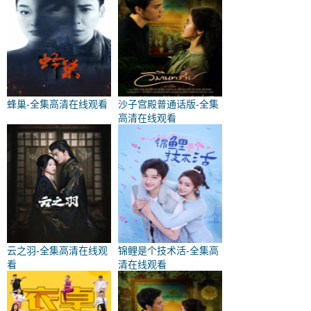
>第45集
>第46集
>第47集
>第48集
>第49集
>第50集
>第51集
>第52集
>第53集
>第54集
>第55集
>第56集
蜂巢-全集高清在线观看
沙子宫殿普通话版-全集
>第57集
>第58集
>第59集
>第60集
高清在线观看
>第61集
>第62集
>第63集
>第64集
>第65集
>第66集
>第67集
>第68集
>第69集
>第70集
>第71集
>第72集
>第73集
>第74集
>第75集
>第76集
云之羽-全集高清在线观
锦鲤是个技术活-全集高
看
清在线观看
>第77集
>第78集
>第79集
>第80集
>第81集
>第82集
>第83集
>第84集