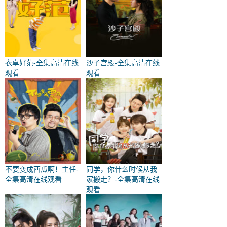
>第85集
>第86集
>第87集
>第88集
>第89集
>第90集
>第91集
>第92集
衣卓好范-全集高清在线
沙子宫殿-全集高清在线
>第93集
>第94集
>第95集
>第96集
观看
观看
>第97集
>第98集
>第99集
>第100集
>第101集
>第102集
>第103集
>第104集
>第105集
>第106集
>第107集
>第108集
>第109集
>第110集
>第111集
>第112集
不要变成西瓜啊！主任-
同学，你什么时候从我
全集高清在线观看
家搬走？-全集高清在线
观看
>第113集
>第114集
>第115集
>第116集
>第117集
>第118集
>第119集
>第120集