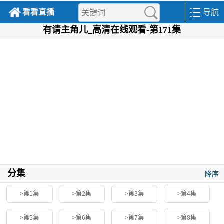
看看直播
导航
有请主角儿_高清在线观看-第171集
分集
降序
>第1集
>第2集
>第3集
>第4集
>第5集
>第6集
>第7集
>第8集