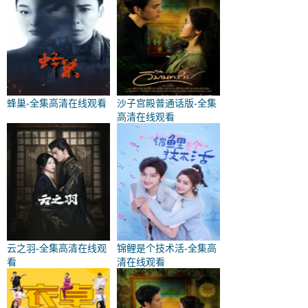
>第45集
>第46集
>第47集
>第48集
>第49集
>第50集
>第51集
>第52集
>第53集
>第54集
>第55集
>第56集
蜂巢-全集高清在线观看
沙子宫殿普通话版-全集
>第57集
>第58集
>第59集
>第60集
高清在线观看
>第61集
>第62集
>第63集
>第64集
>第65集
>第66集
>第67集
>第68集
>第69集
>第70集
>第71集
>第72集
>第73集
>第74集
>第75集
>第76集
云之羽-全集高清在线观
锦鲤是个技术活-全集高
看
清在线观看
>第77集
>第78集
>第79集
>第80集
>第81集
>第82集
>第83集
>第84集