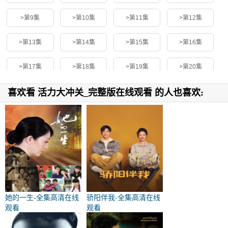
>第9集
>第10集
>第11集
>第12集
>第13集
>第14集
>第15集
>第16集
>第17集
>第18集
>第19集
>第20集
>第21集
>第22集
>第23集
>第24集
喜欢看 活力大冲关_完整版在线观看 的人也喜欢:
>第25集
>第26集
>第27集
>第28集
>第29集
>第30集
>第31集
>第32集
>第33集
>第34集
>第35集
>第36集
>第37集
>第38集
>第39集
>第40集
她的一生-全集高清在线
骄阳伴我-全集高清在线
观看
观看
>第41集
>第42集
>第43集
>第44集