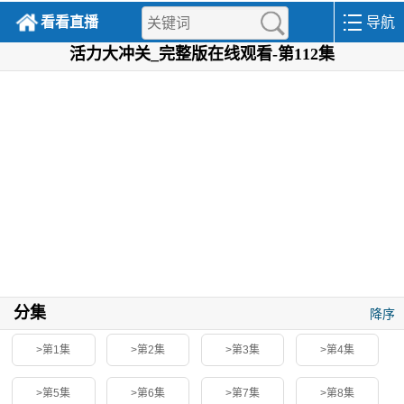
看看直播
导航
活力大冲关_完整版在线观看-第112集
分集
降序
>第1集
>第2集
>第3集
>第4集
>第5集
>第6集
>第7集
>第8集