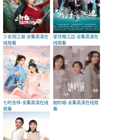
>第121集
少女闯江湖-全集高清在
家住榕江边-全集高清在
线观看
线观看
七时吉祥-全集高清在线
她的城-全集高清在线观
观看
看