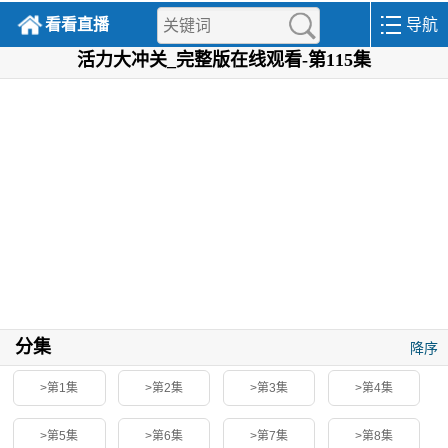
看看直播
导航
活力大冲关_完整版在线观看-第115集
分集
降序
>第1集
>第2集
>第3集
>第4集
>第5集
>第6集
>第7集
>第8集