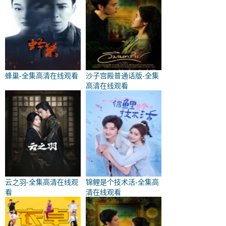
>第45集
>第46集
>第47集
>第48集
>第49集
>第50集
>第51集
>第52集
>第53集
>第54集
>第55集
>第56集
蜂巢-全集高清在线观看
沙子宫殿普通话版-全集
>第57集
>第58集
>第59集
>第60集
高清在线观看
>第61集
>第62集
>第63集
>第64集
>第65集
>第66集
>第67集
>第68集
>第69集
>第70集
>第71集
>第72集
>第73集
>第74集
>第75集
>第76集
云之羽-全集高清在线观
锦鲤是个技术活-全集高
看
清在线观看
>第77集
>第78集
>第79集
>第80集
>第81集
>第82集
>第83集
>第84集