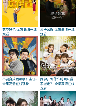
>第85集
>第86集
>第87集
>第88集
>第89集
>第90集
>第91集
>第92集
衣卓好范-全集高清在线
沙子宫殿-全集高清在线
>第93集
>第94集
>第95集
>第96集
观看
观看
>第97集
>第98集
>第99集
>第100集
>第101集
>第102集
>第103集
>第104集
>第105集
>第106集
>第107集
>第108集
>第109集
>第110集
>第111集
>第112集
不要变成西瓜啊！主任-
同学，你什么时候从我
全集高清在线观看
家搬走？-全集高清在线
观看
>第113集
>第114集
>第115集
>第116集
>第117集
>第118集
>第119集
>第120集