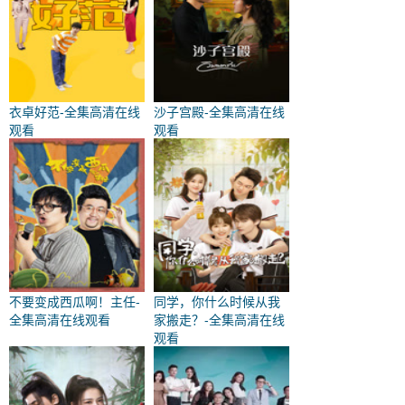
>第85集
>第86集
>第87集
>第88集
>第89集
>第90集
>第91集
>第92集
衣卓好范-全集高清在线
沙子宫殿-全集高清在线
>第93集
>第94集
>第95集
>第96集
观看
观看
>第97集
>第98集
>第99集
>第100集
>第101集
>第102集
>第103集
>第104集
>第105集
>第106集
>第107集
>第108集
>第109集
>第110集
>第111集
>第112集
不要变成西瓜啊！主任-
同学，你什么时候从我
全集高清在线观看
家搬走？-全集高清在线
观看
>第113集
>第114集
>第115集
>第116集
>第117集
>第118集
>第119集
>第120集