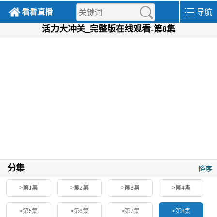
看看直播
导航
活力大冲关_完整版在线观看-第8集
分集
降序
>第1集
>第2集
>第3集
>第4集
>第5集
>第6集
>第7集
>第8集