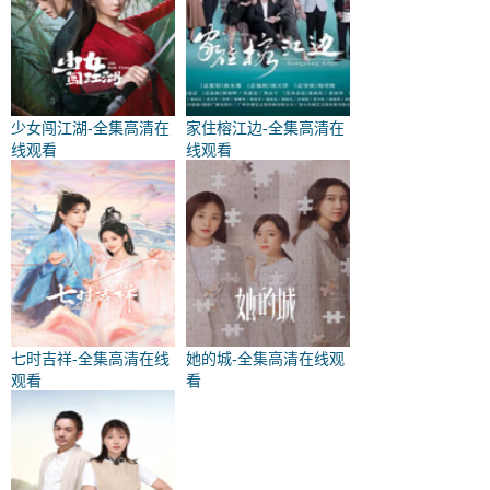
>第121集
少女闯江湖-全集高清在
家住榕江边-全集高清在
线观看
线观看
七时吉祥-全集高清在线
她的城-全集高清在线观
观看
看