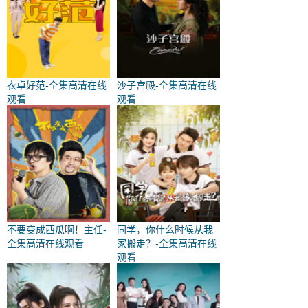
>卡斯波和丽莎 第35集
>卡斯波和丽莎 第36集
>卡斯波和丽莎 第37集
>卡斯波和丽莎 第38
>卡斯波和丽莎 第39集
>卡斯波和丽莎 第40集
>卡斯波和丽莎 第41集
>卡斯波和丽莎 第42
衣卓好范-全集高清在线
沙子宫殿-全集高清在线
>卡斯波和丽莎 第43集
>卡斯波和丽莎 第44集
>卡斯波和丽莎 第45集
>卡斯波和丽莎 第46
观看
观看
>卡斯波和丽莎 第47集
>卡斯波和丽莎 第48集
>卡斯波和丽莎 第49集
>卡斯波和丽莎 第50
>卡斯波和丽莎 第51集
>第2集
>第3集
>第4集
>第5集
>第6集
>第7集
>第8集
>第9集
>第10集
>第11集
>第12集
不要变成西瓜啊！主任-
同学，你什么时候从我
全集高清在线观看
家搬走？-全集高清在线
观看
>第13集
>第14集
>第15集
>第16集
>第17集
>第18集
>第19集
>第20集