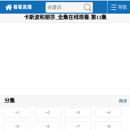
看看直播
导航
卡斯波和丽莎_全集在线观看-第13集
分集
降序
>1
>2
>3
>4
>5
>6
>7
>8