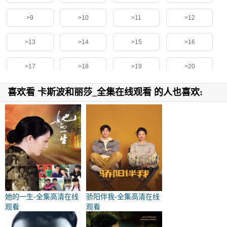
>9
>10
>11
>12
>13
>14
>15
>16
>17
>18
>19
>20
>21
>22
>23
>24
喜欢看 卡斯波和丽莎_全集在线观看 的人也喜欢:
>25
>26
>27
>28
>29
>30
>31
>32
>33
>34
>35
>36
>37
>38
>39
>40
她的一生-全集高清在线
骄阳伴我-全集高清在线
观看
观看
>41
>42
>43
>44