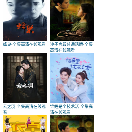
>45
>46
>47
>48
>49
>50
>51
>卡斯波和丽莎 第02
>卡斯波和丽莎 第03集
>卡斯波和丽莎 第04集
>卡斯波和丽莎 第05集
>卡斯波和丽莎 第06
蜂巢-全集高清在线观看
沙子宫殿普通话版-全集
>卡斯波和丽莎 第07集
>卡斯波和丽莎 第08集
>卡斯波和丽莎 第09集
>卡斯波和丽莎 第10
高清在线观看
>卡斯波和丽莎 第11集
>卡斯波和丽莎 第12集
>卡斯波和丽莎 第13集
>卡斯波和丽莎 第14
>卡斯波和丽莎 第15集
>卡斯波和丽莎 第16集
>卡斯波和丽莎 第17集
>卡斯波和丽莎 第18
>卡斯波和丽莎 第19集
>卡斯波和丽莎 第20集
>卡斯波和丽莎 第21集
>卡斯波和丽莎 第22
>卡斯波和丽莎 第23集
>卡斯波和丽莎 第24集
>卡斯波和丽莎 第25集
>卡斯波和丽莎 第26
云之羽-全集高清在线观
锦鲤是个技术活-全集高
看
清在线观看
>卡斯波和丽莎 第27集
>卡斯波和丽莎 第28集
>卡斯波和丽莎 第29集
>卡斯波和丽莎 第30
>卡斯波和丽莎 第31集
>卡斯波和丽莎 第32集
>卡斯波和丽莎 第33集
>卡斯波和丽莎 第34