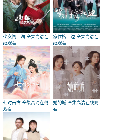
>第21集
>第22集
>第23集
>第24集
>第25集
>第26集
>第27集
>第28集
少女闯江湖-全集高清在
家住榕江边-全集高清在
>第29集
>第30集
>第31集
>第32集
线观看
线观看
>第33集
>第34集
>第35集
>第36集
>第37集
>第38集
>第39集
>第40集
>第41集
>第42集
>第43集
>第44集
>第45集
>第46集
>第47集
>第48集
七时吉祥-全集高清在线
她的城-全集高清在线观
观看
看
>第49集
>第50集
>第51集