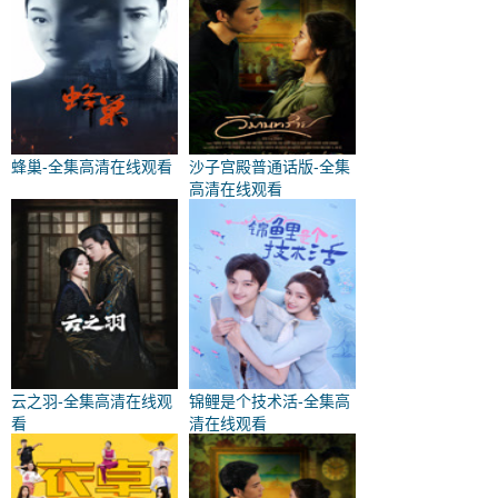
>45
>46
>47
>48
>49
>50
>51
>卡斯波和丽莎 第02
>卡斯波和丽莎 第03集
>卡斯波和丽莎 第04集
>卡斯波和丽莎 第05集
>卡斯波和丽莎 第06
蜂巢-全集高清在线观看
沙子宫殿普通话版-全集
>卡斯波和丽莎 第07集
>卡斯波和丽莎 第08集
>卡斯波和丽莎 第09集
>卡斯波和丽莎 第10
高清在线观看
>卡斯波和丽莎 第11集
>卡斯波和丽莎 第12集
>卡斯波和丽莎 第13集
>卡斯波和丽莎 第14
>卡斯波和丽莎 第15集
>卡斯波和丽莎 第16集
>卡斯波和丽莎 第17集
>卡斯波和丽莎 第18
>卡斯波和丽莎 第19集
>卡斯波和丽莎 第20集
>卡斯波和丽莎 第21集
>卡斯波和丽莎 第22
>卡斯波和丽莎 第23集
>卡斯波和丽莎 第24集
>卡斯波和丽莎 第25集
>卡斯波和丽莎 第26
云之羽-全集高清在线观
锦鲤是个技术活-全集高
看
清在线观看
>卡斯波和丽莎 第27集
>卡斯波和丽莎 第28集
>卡斯波和丽莎 第29集
>卡斯波和丽莎 第30
>卡斯波和丽莎 第31集
>卡斯波和丽莎 第32集
>卡斯波和丽莎 第33集
>卡斯波和丽莎 第34