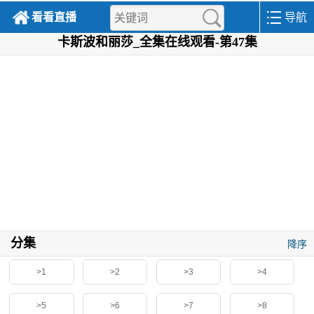
看看直播
导航
卡斯波和丽莎_全集在线观看-第47集
分集
降序
>1
>2
>3
>4
>5
>6
>7
>8