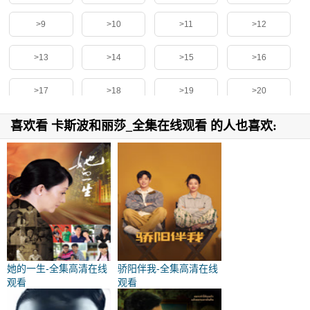
>9
>10
>11
>12
>13
>14
>15
>16
>17
>18
>19
>20
>21
>22
>23
>24
喜欢看 卡斯波和丽莎_全集在线观看 的人也喜欢:
>25
>26
>27
>28
>29
>30
>31
>32
>33
>34
>35
>36
>37
>38
>39
>40
她的一生-全集高清在线
骄阳伴我-全集高清在线
观看
观看
>41
>42
>43
>44