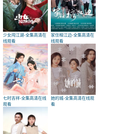
>第21集
>第22集
>第23集
>第24集
>第25集
>第26集
>第27集
>第28集
少女闯江湖-全集高清在
家住榕江边-全集高清在
>第29集
>第30集
>第31集
>第32集
线观看
线观看
>第33集
>第34集
>第35集
>第36集
>第37集
>第38集
>第39集
>第40集
>第41集
>第42集
>第43集
>第44集
>第45集
>第46集
>第47集
>第48集
七时吉祥-全集高清在线
她的城-全集高清在线观
观看
看
>第49集
>第50集
>第51集