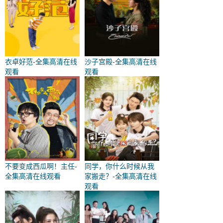
>卡斯波和丽莎 第35集
>卡斯波和丽莎 第36集
>卡斯波和丽莎 第37集
>卡斯波和丽莎 第38
>卡斯波和丽莎 第39集
>卡斯波和丽莎 第40集
>卡斯波和丽莎 第41集
>卡斯波和丽莎 第42
衣卓好范-全集高清在线
沙子宫殿-全集高清在线
>卡斯波和丽莎 第43集
>卡斯波和丽莎 第44集
>卡斯波和丽莎 第45集
>卡斯波和丽莎 第46
观看
观看
>卡斯波和丽莎 第47集
>卡斯波和丽莎 第48集
>卡斯波和丽莎 第49集
>卡斯波和丽莎 第50
>卡斯波和丽莎 第51集
>第2集
>第3集
>第4集
>第5集
>第6集
>第7集
>第8集
>第9集
>第10集
>第11集
>第12集
不要变成西瓜啊！主任-
同学，你什么时候从我
全集高清在线观看
家搬走？-全集高清在线
观看
>第13集
>第14集
>第15集
>第16集
>第17集
>第18集
>第19集
>第20集