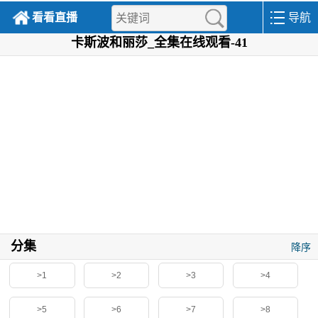
看看直播
导航
卡斯波和丽莎_全集在线观看-41
分集
降序
>1
>2
>3
>4
>5
>6
>7
>8