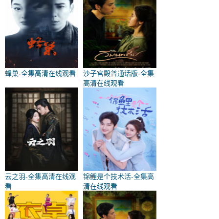
>45
>46
>47
>48
>49
>50
>51
>卡斯波和丽莎 第02
>卡斯波和丽莎 第03集
>卡斯波和丽莎 第04集
>卡斯波和丽莎 第05集
>卡斯波和丽莎 第06
蜂巢-全集高清在线观看
沙子宫殿普通话版-全集
>卡斯波和丽莎 第07集
>卡斯波和丽莎 第08集
>卡斯波和丽莎 第09集
>卡斯波和丽莎 第10
高清在线观看
>卡斯波和丽莎 第11集
>卡斯波和丽莎 第12集
>卡斯波和丽莎 第13集
>卡斯波和丽莎 第14
>卡斯波和丽莎 第15集
>卡斯波和丽莎 第16集
>卡斯波和丽莎 第17集
>卡斯波和丽莎 第18
>卡斯波和丽莎 第19集
>卡斯波和丽莎 第20集
>卡斯波和丽莎 第21集
>卡斯波和丽莎 第22
>卡斯波和丽莎 第23集
>卡斯波和丽莎 第24集
>卡斯波和丽莎 第25集
>卡斯波和丽莎 第26
云之羽-全集高清在线观
锦鲤是个技术活-全集高
看
清在线观看
>卡斯波和丽莎 第27集
>卡斯波和丽莎 第28集
>卡斯波和丽莎 第29集
>卡斯波和丽莎 第30
>卡斯波和丽莎 第31集
>卡斯波和丽莎 第32集
>卡斯波和丽莎 第33集
>卡斯波和丽莎 第34