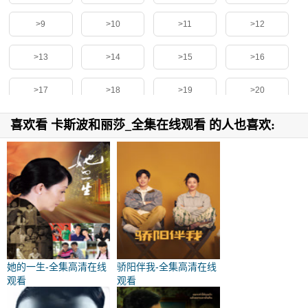
>9
>10
>11
>12
>13
>14
>15
>16
>17
>18
>19
>20
>21
>22
>23
>24
喜欢看 卡斯波和丽莎_全集在线观看 的人也喜欢:
>25
>26
>27
>28
>29
>30
>31
>32
>33
>34
>35
>36
>37
>38
>39
>40
她的一生-全集高清在线
骄阳伴我-全集高清在线
观看
观看
>41
>42
>43
>44