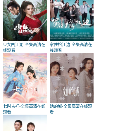
少女闯江湖-全集高清在
家住榕江边-全集高清在
线观看
线观看
七时吉祥-全集高清在线
她的城-全集高清在线观
观看
看