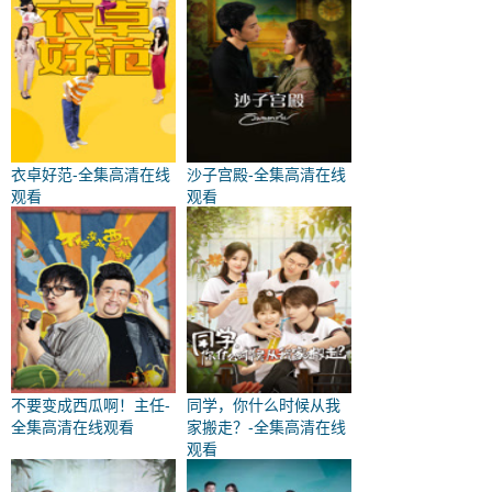
衣卓好范-全集高清在线
沙子宫殿-全集高清在线
观看
观看
不要变成西瓜啊！主任-
同学，你什么时候从我
全集高清在线观看
家搬走？-全集高清在线
观看