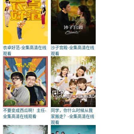
衣卓好范-全集高清在线
沙子宫殿-全集高清在线
观看
观看
不要变成西瓜啊！主任-
同学，你什么时候从我
全集高清在线观看
家搬走？-全集高清在线
观看