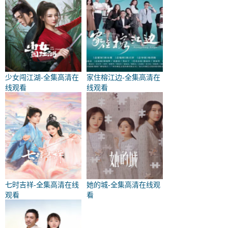
少女闯江湖-全集高清在
家住榕江边-全集高清在
线观看
线观看
七时吉祥-全集高清在线
她的城-全集高清在线观
观看
看