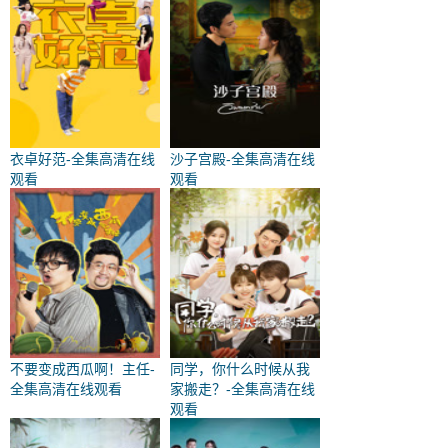
衣卓好范-全集高清在线
沙子宫殿-全集高清在线
观看
观看
不要变成西瓜啊！主任-
同学，你什么时候从我
全集高清在线观看
家搬走？-全集高清在线
观看