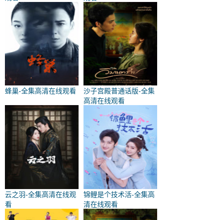
>第45集
>第46集
>第47集
>第48集
>第49集
>第50集
>第51集
>第52集
>第53集
>第54集
>第55集
>第56集
>第57集
>第58集
>第59集
>第60集
蜂巢-全集高清在线观看
沙子宫殿普通话版-全集
高清在线观看
>第61集
>第62集
>第63集
>第64集
>第65集
>第66集
>第67集
>第68集
>第69集
>第70集
>第71集
>第72集
>第73集
>第74集
>第75集
>第76集
云之羽-全集高清在线观
锦鲤是个技术活-全集高
>第77集
>第78集
看
清在线观看