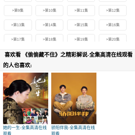
>第9集
>第10集
>第11集
>第12集
>第13集
>第14集
>第15集
>第16集
>第17集
>第18集
>第19集
>第20集
>第21集
>第22集
>第23集
>第24集
喜欢看 《偷偷藏不住》之精彩解说-全集高清在线观看
的人也喜欢:
>第25集
>第26集
>第27集
>第28集
>第29集
>第30集
>第31集
>第32集
>第33集
>第34集
>第35集
>第36集
>第37集
>第38集
>第39集
>第40集
>第41集
>第42集
>第43集
>第44集
她的一生-全集高清在线
骄阳伴我-全集高清在线
观看
观看