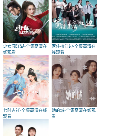
少女闯江湖-全集高清在
家住榕江边-全集高清在
线观看
线观看
七时吉祥-全集高清在线
她的城-全集高清在线观
观看
看