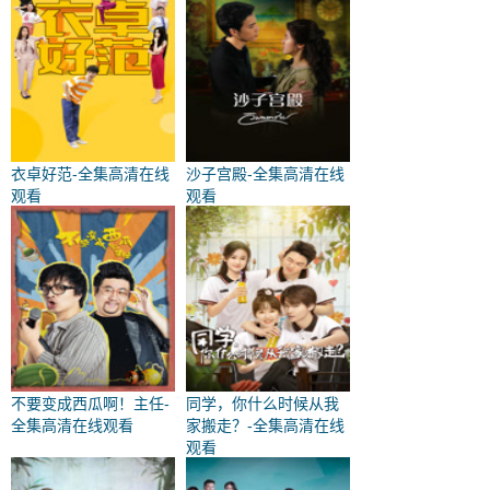
衣卓好范-全集高清在线
沙子宫殿-全集高清在线
观看
观看
不要变成西瓜啊！主任-
同学，你什么时候从我
全集高清在线观看
家搬走？-全集高清在线
观看